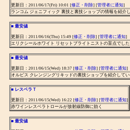
更新日：2011/06/17(Fri) 10:01 [
修正・削除
] [
管理者に通知
]
ランコム ジェニフィック 裏技と裏技ショップの情報を紹介
■
最安値
更新日：2011/06/16(Thu) 15:49 [
修正・削除
] [
管理者に通知
]
エリクシールホワイト リセットブライトニストの盲点でし
■
最安値
更新日：2011/06/15(Wed) 18:37 [
修正・削除
] [
管理者に通知
]
オルビス クレンジングリキッドの裏技ショップを紹介して
■
レスベラＴ
更新日：2011/06/15(Wed) 16:22 [
修正・削除
] [
管理者に通知
]
赤ワインレスベラトロールが放射線防御に効く
■
最安値