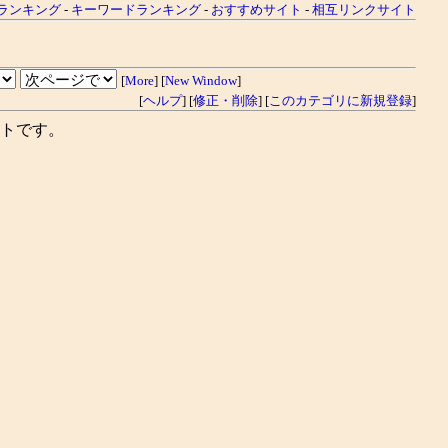
ランキング
-
キーワードランキング
-
おすすめサイト
-
相互リンクサイト
[
More
] [
New Window
]
[
ヘルプ
] [
修正・削除
] [
このカテゴリに新規登録
]
トです。