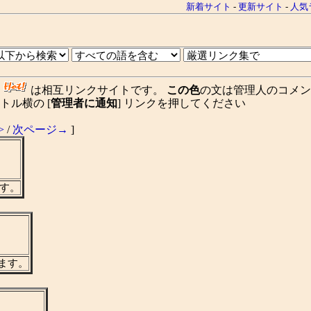
新着サイト
-
更新サイト
-
人気
、
は相互リンクサイトです。
この色
の文は管理人のコメン
ル横の [
管理者に通知
] リンクを押してください
>
/
次ページ→
]
す。
ます。