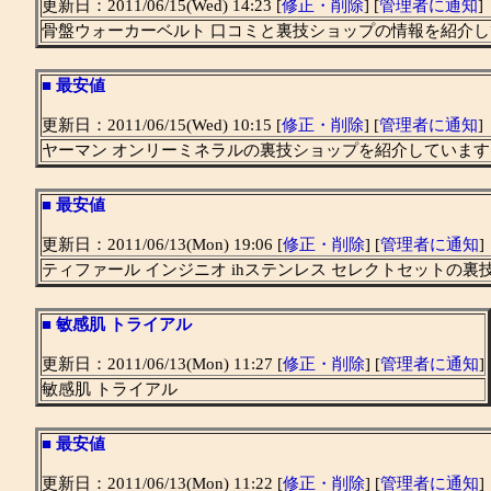
更新日：2011/06/15(Wed) 14:23 [
修正・削除
] [
管理者に通知
]
骨盤ウォーカーベルト 口コミと裏技ショップの情報を紹介
■
最安値
更新日：2011/06/15(Wed) 10:15 [
修正・削除
] [
管理者に通知
]
ヤーマン オンリーミネラルの裏技ショップを紹介しています
■
最安値
更新日：2011/06/13(Mon) 19:06 [
修正・削除
] [
管理者に通知
]
ティファール インジニオ ihステンレス セレクトセットの
■
敏感肌 トライアル
更新日：2011/06/13(Mon) 11:27 [
修正・削除
] [
管理者に通知
]
敏感肌 トライアル
■
最安値
更新日：2011/06/13(Mon) 11:22 [
修正・削除
] [
管理者に通知
]