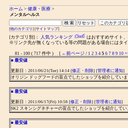
ホーム
>
健康・医療
>
メンタルヘルス
[
他のカテゴリ
] [
サイトマップ
]
[カテゴリ別]：
人気ランキング
はおすすめサイト
※リンク先が無くなっている等の問題がある場合にはタイト
81 - 100 ( 717 件中 ) [
←前ページ
/
1
2
3
4
5
6
7
8
9
10
=
■
最安値
更新日：2011/06/21(Tue) 14:14 [
修正・削除
] [
管理者に通知
]
オリジン ドッグフードの盲点でしたショップを紹介していま
■
最安値
更新日：2011/06/17(Fri) 10:58 [
修正・削除
] [
管理者に通知
]
SK2 スキンシグネチャーの盲点でしたショップを紹介してい
■
最安値