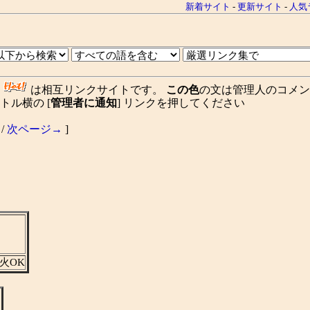
新着サイト
-
更新サイト
-
人気
、
は相互リンクサイトです。
この色
の文は管理人のコメン
ル横の [
管理者に通知
] リンクを押してください
/
次ページ→
]
火OK