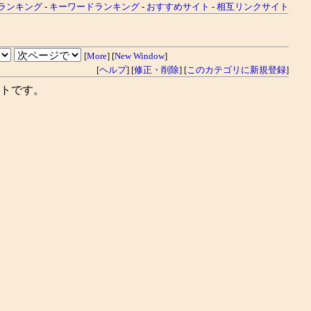
ランキング
-
キーワードランキング
-
おすすめサイト
-
相互リンクサイト
[
More
] [
New Window
]
[
ヘルプ
] [
修正・削除
] [
このカテゴリに新規登録
]
トです。