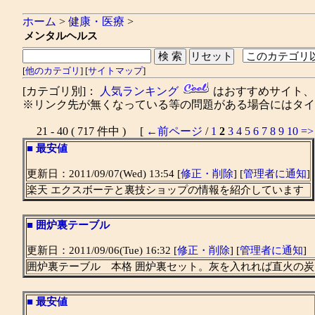
ホーム
>
健康・医療
>
メンタルヘルス
[
他のカテゴリ
] [
サイトマップ
]
[カテゴリ別]：
人気ランキング
はおすすめサイト
※リンク先が無くなっている等の問題がある場合にはタイト
21 - 40 ( 717 件中 ) [
←前ページ
/
1
2
3
4
5
6
7
8
9
10
=>
■
最安値
更新日：2011/09/07(Wed) 13:54 [
修正・削除
] [
管理者に通知
]
楽天 エクスボーテと裏技ショップの情報を紹介しています
■
囲炉裏テーブル
更新日：2011/09/06(Tue) 16:32 [
修正・削除
] [
管理者に通知
]
囲炉裏テーブル 本格 囲炉裏セット。灰を入れれば直火の炭
■
最安値