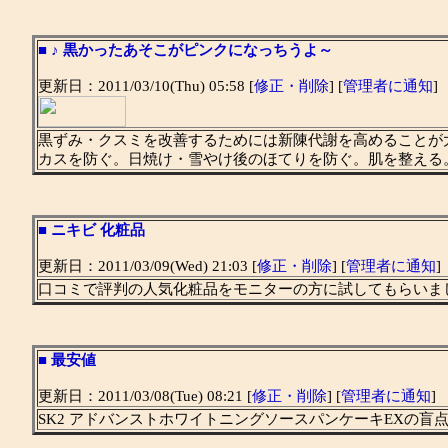
■
♪ 黒かったあそこがピンクになっちうよ～
更新日：2011/03/10(Thu) 05:58 [
修正・削除
] [
管理者に通知
]
黒ずみ・クスミを改善するためには新陳代謝を高めることが
カスを防ぐ。日焼け・雪やけ後のほてりを防ぐ。肌を整える
■
ニキビ 化粧品
更新日：2011/03/09(Wed) 21:03 [
修正・削除
] [
管理者に通知
]
口コミで評判の人気化粧品をモニターの方に試してもらいま
■
最安値
更新日：2011/03/08(Tue) 08:21 [
修正・削除
] [
管理者に通知
]
SK2 アドバンストホワイトニングソースパンケーキEXの