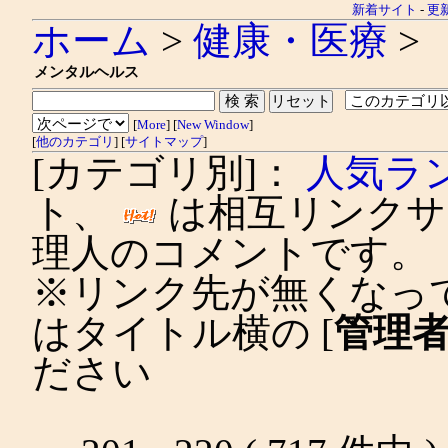
新着サイト
-
更
ホーム
>
健康・医療
>
メンタルヘルス
[
More
] [
New Window
]
[
他のカテゴリ
] [
サイトマップ
]
[カテゴリ別]：
人気ラ
ト、
は相互リンクサ
理人のコメントです。
※リンク先が無くなっ
はタイトル横の [
管理
ださい