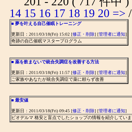
201 - 220 ( 717 件中 
14
15
16
17
18
19
20
=>
■
夢を叶える自己催眠トレーニング
更新日：2011/03/18(Fri) 15:02 [
修正・削除
] [
管理者に通知
]
奇跡の自己催眠マスタープログラム
■
薬を飲まないで統合失調症を改善する方法
更新日：2011/03/18(Fri) 11:57 [
修正・削除
] [
管理者に通知
]
ご家族やあなたが統合失調症で薬に頼らず改善
■
最安値
更新日：2011/03/18(Fri) 09:45 [
修正・削除
] [
管理者に通知
]
ビオデルマ 格安と盲点でしたショップの情報を紹介していま