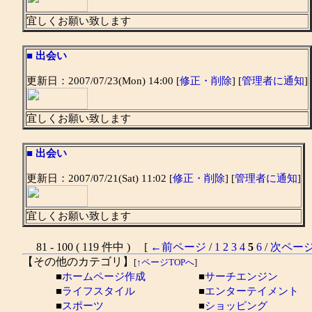
宜しくお願い致します
■
出会い
更新日：2007/07/23(Mon) 14:00 [
修正・削除
] [
管理者に通知
]
宜しくお願い致します
■
出会い
更新日：2007/07/21(Sat) 11:02 [
修正・削除
] [
管理者に通知
]
宜しくお願い致します
81 - 100 ( 119 件中 ) [
←前ページ
/
1
2
3
4
5
6
/
次ペー
【その他のカテゴリ】
[
↑ページTOPへ
]
■
ホームページ作成
■
サーチエンジン
■
ライフスタイル
■
エンターテイメント
■
スポーツ
■
ショッピング