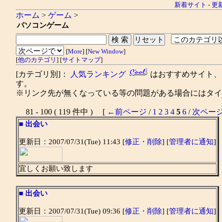
新着サイト
-
更
ホーム
>
ゲーム
>
パソコンゲーム
[
More
] [
New Window
]
[
他のカテゴリ
] [
サイトマップ
]
[カテゴリ別]：
人気ランキング
はおすすめサイト
す。
※リンク先が無くなっている等の問題がある場合にはタイト
81 - 100 ( 119 件中 ) [
←前ページ
/
1
2
3
4
5
6
/
次ペー
■
出会い
更新日：2007/07/31(Tue) 11:43 [
修正・削除
] [
管理者に通知
]
宜しくお願い致します
■
出会い
更新日：2007/07/31(Tue) 09:36 [
修正・削除
] [
管理者に通知
]