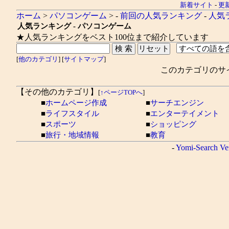
新着サイト
-
更
ホーム
>
パソコンゲーム
> -
前回の人気ランキング
-
人気
人気ランキング - パソコンゲーム
★人気ランキングをベスト100位まで紹介しています
[
他のカテゴリ
] [
サイトマップ
]
このカテゴリのサ
【その他のカテゴリ】
[
↑ページTOPへ
]
■
ホームページ作成
■
サーチエンジン
■
ライフスタイル
■
エンターテイメント
■
スポーツ
■
ショッピング
■
旅行・地域情報
■
教育
-
Yomi-Search Ve