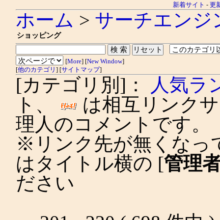
新着サイト
-
更
ホーム
>
サーチエンジ
ショッピング
[
More
] [
New Window
]
[
他のカテゴリ
] [
サイトマップ
]
[カテゴリ別]：
人気ラ
ト、
は相互リンクサ
理人のコメントです。
※リンク先が無くなっ
はタイトル横の [
管理
ださい