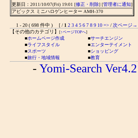
更新日：2011/10/07(Fri) 19:01 [
修正・削除
] [
管理者に通知
]
アピックス ミニハロゲンヒーター AMH-370
1 - 20 ( 698 件中 ) [ /
1
2
3
4
5
6
7
8
9
10
=>
/
次ページ→
【その他のカテゴリ】
[
↑ページTOPへ
]
■
ホームページ作成
■
サーチエンジン
■
ライフスタイル
■
エンターテイメント
■
スポーツ
■
ショッピング
■
旅行・地域情報
■
教育
-
Yomi-Search Ver4.2