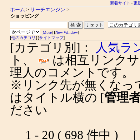
新着サイト
-
更
ホーム
>
サーチエンジン
>
ショッピング
[
More
] [
New Window
]
[
他のカテゴリ
] [
サイトマップ
]
[カテゴリ別]：
人気ラ
ト、
は相互リンクサ
理人のコメントです。
※リンク先が無くなっ
はタイトル横の [
管理
ださい
1 - 20 ( 698 件中 ) [