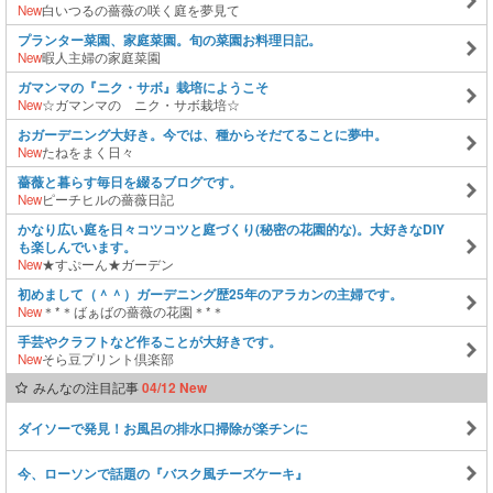
New
白いつるの薔薇の咲く庭を夢見て
プランター菜園、家庭菜園。旬の菜園お料理日記。
New
暇人主婦の家庭菜園
ガマンマの『ニク・サボ』栽培にようこそ
New
☆ガマンマの ニク・サボ栽培☆
おガーデニング大好き。今では、種からそだてることに夢中。
New
たねをまく日々
薔薇と暮らす毎日を綴るブログです。
New
ピーチヒルの薔薇日記
かなり広い庭を日々コツコツと庭づくり(秘密の花園的な)。大好きなDIY
も楽しんでいます。
New
★すぷーん★ガーデン
初めまして（＾＾）ガーデニング歴25年のアラカンの主婦です。
New
＊*＊ばぁばの薔薇の花園＊*＊
手芸やクラフトなど作ることが大好きです。
New
そら豆プリント倶楽部
みんなの注目記事
04/12 New
ダイソーで発見！お風呂の排水口掃除が楽チンに
今、ローソンで話題の『バスク風チーズケーキ』