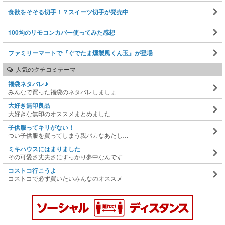
食欲をそそる切手！？スイーツ切手が発売中
100均のリモコンカバー使ってみた感想
ファミリーマートで『ぐでたま燻製風くん玉』が登場
人気のクチコミテーマ
福袋ネタバレ♪
みんなで買った福袋のネタバレしましょ
大好き無印良品
大好きな無印のオススメまとめました
子供服ってキリがない！
つい子供服を買ってしまう親バカなあたし…
ミキハウスにはまりました
その可愛さ丈夫さにすっかり夢中なんです
コストコ行こうよ
コストコで必ず買いたいみんなのオススメ