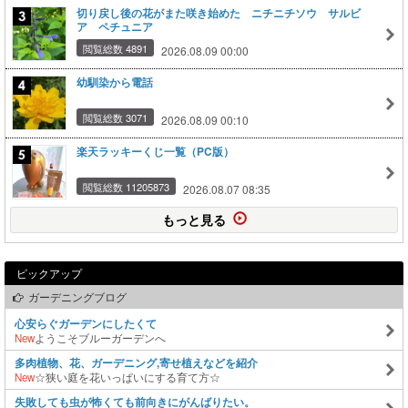
切り戻し後の花がまた咲き始めた ニチニチソウ サルビ
ア ペチュニア
閲覧総数 4891
2026.08.09 00:00
幼馴染から電話
閲覧総数 3071
2026.08.09 00:10
楽天ラッキーくじ一覧（PC版）
閲覧総数 11205873
2026.08.07 08:35
もっと見る
ピックアップ
ガーデニングブログ
心安らぐガーデンにしたくて
New
ようこそブルーガーデンへ
多肉植物、花、ガーデニング,寄せ植えなどを紹介
New
☆狭い庭を花いっぱいにする育て方☆
失敗しても虫が怖くても前向きにがんばりたい。