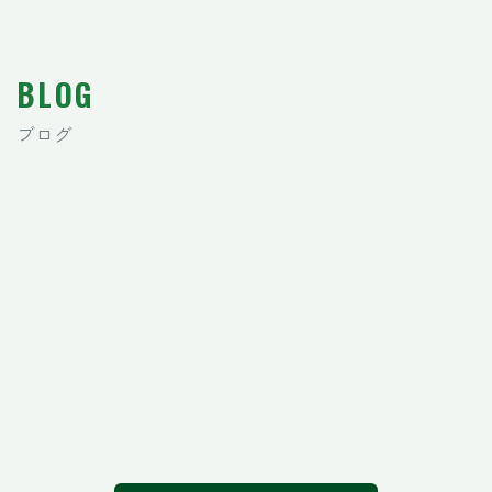
BLOG
ブログ
[!% if (image.url!="") { %]
[!% }
%]
[%title%]