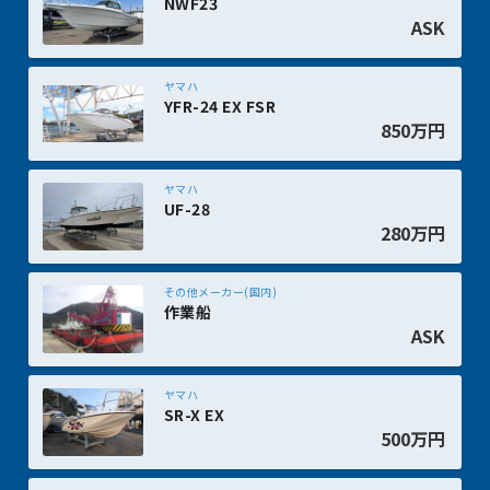
NWF23
ASK
ヤマハ
YFR-24 EX FSR
850万円
ヤマハ
UF-28
280万円
その他メーカー(国内)
作業船
ASK
ヤマハ
SR-X EX
500万円