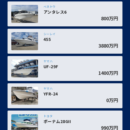
ベネトウ
アンタレス6
800万円
シーレイ
455
3880万円
ヤマハ
UF-29F
1400万円
ヤマハ
YFR-24
0万円
トヨタ
ポーナム28GII
990万円