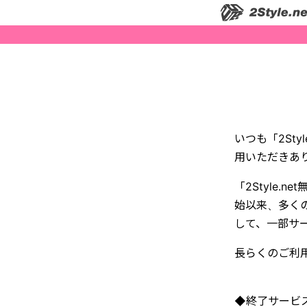
いつも「2St
用いただきあ
「2Style
始以来、多くの
して、一部サ
長らくのご利
◆終了サービ