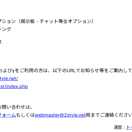
プション（掲示板・チャット等全オプション）
ンキング
ス
およびγをご利用の方は、以下のURLでお知らせ等をご案内し
tyle.net/
/st/index.php
お問い合わせは、
フォーム
もしくは
webmaster@2style.net
宛までご連絡くださ
運営：
ト