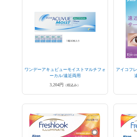
ワンデーアキュビューモイストマルチフォ
アイコフレ
ーカル/遠近両用
3,204円
（税込み）