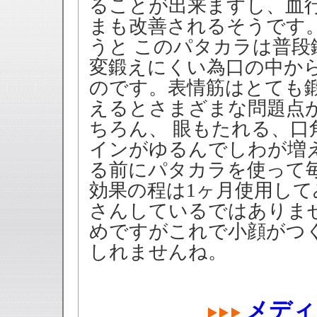
ることが出来ますし、血
まも改善されるそうです
うと このパタカラは普
変鍛えにくい為口の中か
のです。表情筋はとても鍛
えるとさまざまな問題点
ちろん、 眼もたれる、
インがゆるんでしわが増
る前にパタカラを使って
効果の程は1ヶ月使用し
さんしているではありませ
めですがこれで小顔がつく
しれませんね。
メディ