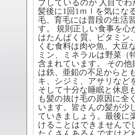
プしているのが 人目でわ
髪後に1回1ｍｌを気にな
毛、育毛には普段の生活
す。 規則正しい食事を心
はたんぱく質、ビタミン
くむ食料は肉や魚、大豆
ミン、ミネラルは野菜（
含まれています。 その他
は鉄、亜鉛の不足からと
キ、シジミ、アサリなど
そして十分な睡眠と休息
も髪の抜け毛の原因に全
います。皆さんの髪が少
ていきましょう。最後に
けることはできませんで
たくさんあるんですけど