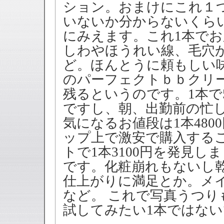
ション。おまけにこれ１
いないか分からないくら
にみえます。これ1本で
しわやほうれい線、毛穴
ど。ほんとうに頼もしい
のパーフェクトｂｂクリ
残るというのです。1本で
ですし、朝、出勤前の忙し
気になるお値段は1本48
ップ上で激安で購入する
トで1本3100円を発見し
です。化粧崩れもないし
仕上がりに満足とか。メ
など。 これで写真うつ
試してみたい1本ではな