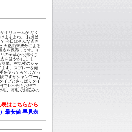
かボリュームが なく
けますよね。 お風呂
？ 今日はそんな皆さ
た 天然由来成分による
頭皮を保湿します。そ
ブリの全草から抽出さ
頭皮を健やかにしま
も簡単。柑気楼のシャ
てます。スプレーを頭
気楼を使ってみてよかっ
段ですがシャンプーは
ルドタイプとさっぱりタイ
円で1890円もお得で
抜け毛、薄毛でお悩みの
見表はこちらから
）最安値 早見表