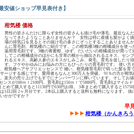
【最安値ショップ早見表付き】
柑気楼 価格
男性の皆さんだけに限らず女性の皆さんも抜け毛や薄毛、最近なんだ
なってきたようなことありませんか？ 女性は特に産後も髪がよく抜
場の排気口を見るとその抜け毛の多さにぞっとすることありませんか
んに育毛剤、柑気楼のご紹介です。この柑気楼3種の柑橘成分を使っ
薬用育毛剤です。3種の青蜜柑、ゆず、だいだいの柑橘成分が潤って
してこの柑橘成分のほかにも甘草の根から抽出されるエキス、セン
れるエキス、高齢人参のエキスがしみこみ、発毛、育毛を促したり
す。フケやかゆみにお悩みの方にもぴったりの育毛剤です。 使い方
、柑気楼ヘアサプリエッセンスで 補い、柑気楼育毛剤で弱った髪を育
サージする感じです。愛用者もなんと300万人を突破。 91％の方が柑
。楽天の売り上げでもすでにナンバーワンに輝いています。そしてお値
エッセンスが100ｍｌ2100円。育毛剤は150ｍｌで5880円。育毛剤はマイ
めて購入すると11130円で630円お得。 3本まとめて購入すると15750
は1日2回 2ヶ月分です。2本以上購入すると送料も無料になります。 
いかがですか？
早
柑気楼（かんきろう