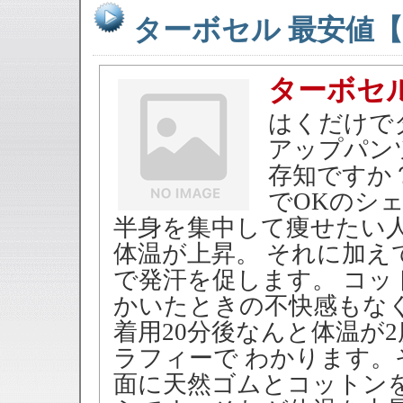
ターボセル 最安値
ターボセル
はくだけで
アップパン
存知ですか
でOKのシ
半身を集中して痩せたい
体温が上昇。 それに加
で発汗を促します。 コ
かいたときの不快感もなく
着用20分後なんと体温が
ラフィーで わかります
面に天然ゴムとコットン