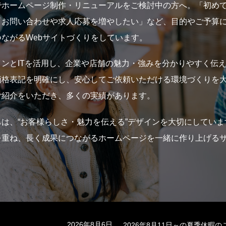
でホームページ制作・リニューアルをご検討中の方へ。「初め
「お問い合わせや求人応募を増やしたい」など、目的やご予算
つながるWebサイトづくりをしています。
インとITを活用し、企業や店舗の魅力・強みを分かりやすく伝
価格表記を明確にし、安心してご依頼いただける環境づくりを
ご紹介をいただき、多くの実績があります。
ちは、“お客様らしさ・魅力を伝える”デザインを大切にしてい
を重ね、長く成果につながるホームページを一緒に作り上げる
2026年8月6日
2026年8月11日～の夏季休暇の