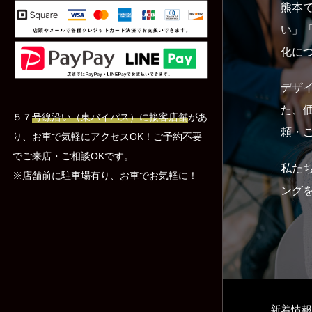
熊本
い」
化に
デザ
た、
５７
号線沿い（東バイパス）に接客店舗
があ
頼・
り、お車で気軽にアクセスOK！ご予約不要
でご来店・ご相談OKです。
私た
※店舗前に駐車場有り、お車でお気軽に！
ング
新着情報