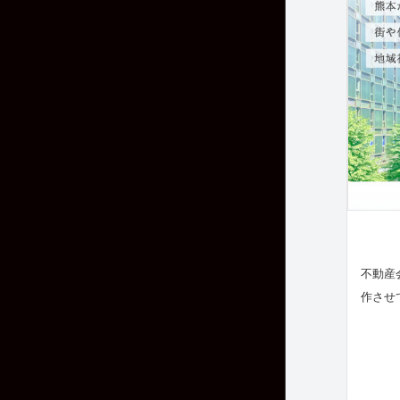
不動産
作させ