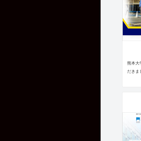
熊本大
だきま