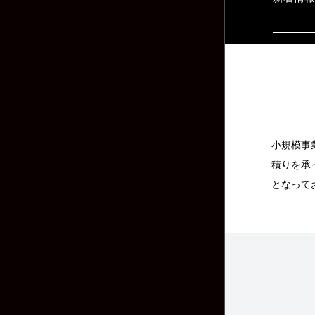
小規模事
積りを承
となって