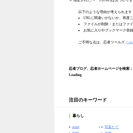
※ 指定されたページ(URL)は見つかり
以下のような理由が考えられます
URLに間違いがないか、再度
ファイルが削除・またはファ
お気に入りやブックマーク登
ご不明な点は、忍者ツールズ
ヘル
忍者ブログ、忍者ホームページを検索：
Loading
注目のキーワード
暮らし
point
写真たて