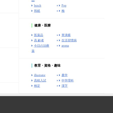
品
bosch
Pop
和紙
梅
健康・医療
医薬品
胃潰瘍
高 齢者
生活習慣病
今日の治療
aroma
薬
教育・資格・趣味
illustrator
農学
高校入試
中学理科
検定
漢字