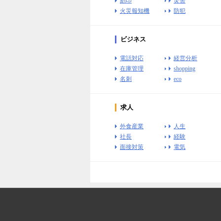
刻印
災害
火災報知機
防犯
ビジネス
電話対応
経営分析
在庫管理
shopping
名刺
eco
求人
外食産業
人生
社長
経験
面接対策
電気