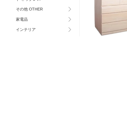
その他 OTHER
家電品
インテリア
ガーデニング
桐クロ−ゼット幅100 4
家電
送料無料≫【smtb-s
40,990
円
日用雑貨
アパレル/衣類
介護/介助
その他
ショップ情報
会社概要・決済方法・配送方法