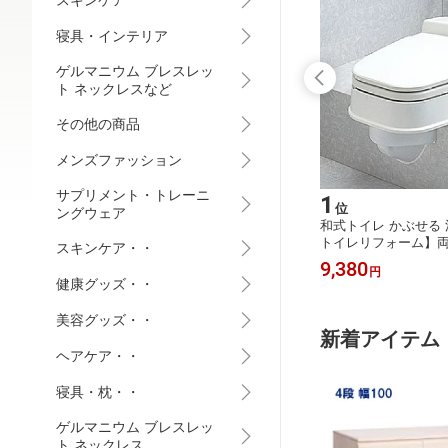
スキンケア
寝具・インテリア
ゲルマニウム ブレスレッ
ト ネックレスなど
その他の商品
メンズファッション
サプリメント・トレーニ
12
1
位
位
ングウェア
Pi 1秒
【即納】刈り込み鋏【刈込み鋏 波刃
和式トイレ かぶせる
HOJP0
KA-21】伸縮式 伸びる 刈り込みバサ
トイレリフォーム】
スキンケア・・
正確 静
ミ 刈込鋏 剪定バサミ ガーデニング
5,380
9,380
円
円
まで 測定
健康グッズ・・
美容グッズ・・
新着アイテム
ヘアケア・・
寝具・枕・・
ゲルマニウム ブレスレッ
ト ネックレス