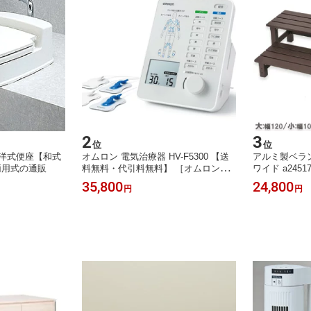
2
3
位
位
 洋式便座【和式
オムロン 電気治療器 HV-F5300 【送
アルミ製ベラ
両用式の通販
料無料・代引料無料】 ［オムロン電
ワイド a245
気治療器 家庭用 低周波治療器 簡単
［ベランダ用 
35,800
24,800
円
円
こり治療 自宅 セルフケア 簡単 電気
プ アルミ踏み
治療器 OMRON 低周波］
ン 縁側 庭 踏