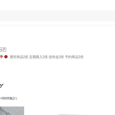
中
通常商品2倍 定期購入2倍 頒布会2倍 予約商品2倍
グ
〜08/06集計）