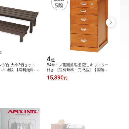
4
5
位
位
ンダ台 大小2個セット
B4サイズ書類整理棚 隠しキャスター
高さ8
17 の 通販 【送料無料】
付き 【送料無料・完成品】【書類整
【送料
ステップ台 幅広ステッ
理チェスト 5段 MCH-6583】 木製引
無段階
15,390
14,9
円
台 玄関ステップ ガーデ
出 鍵付き 書斎 書類収納チェスト 多
9.5
み台 2段］
段収納
シンク