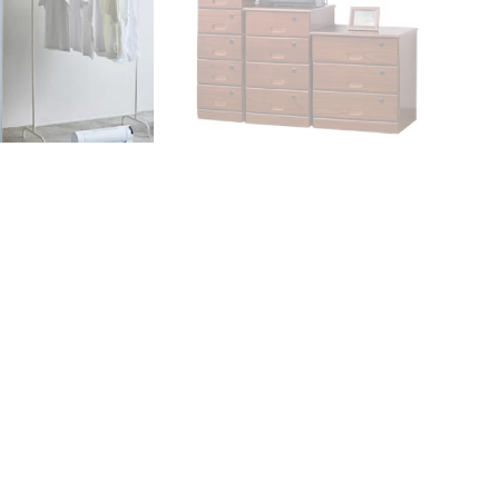
キュレーター【送料無
天然木 全段鍵付き シークレットチェ
ランドリーファン AFC-1
スト
 縦置き 横置き 梅雨 タ
11,950
円
WAY リビング扇 扇風機
フタイマー 1年保証 自動
ピックス 洗濯物 送風