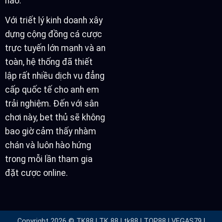
nào.
Với triết lý kinh doanh xây
dựng cộng đồng cá cược
trực tuyến lớn mạnh và an
toàn, hệ thống đã thiết
lập rất nhiều dịch vụ đẳng
cấp quốc tế cho anh em
trải nghiệm. Đến với sân
chơi này, bet thủ sẽ không
bao giờ cảm thấy nhàm
chán và luôn hào hứng
trong mỗi lần tham gia
đặt cược online.
Copyright 2026 ©
TK88
|
TK 88
|
tk88
|
TOP88
|
VEGAS79
|