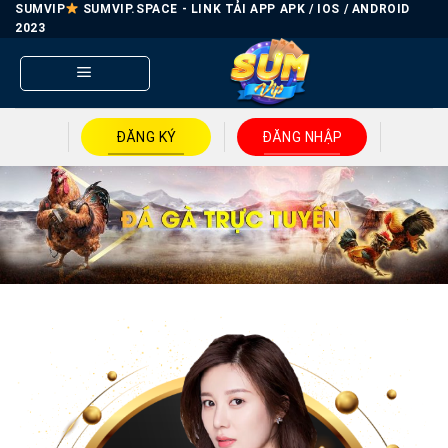
Bỏ
SUMVIP
SUMVIP.SPACE - LINK TẢI APP APK / IOS / ANDROID
2023
qua
nội
dung
ĐĂNG KÝ
ĐĂNG NHẬP