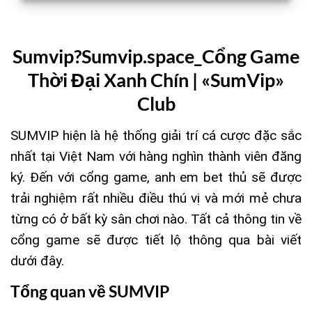
Sumvip?Sumvip.space_Cổng Game
Thời Đại Xanh Chín | «SumVip»
Club
SUMVIP hiện là hệ thống giải trí cá cược đặc sắc
nhất tại Việt Nam với hàng nghìn thành viên đăng
ký. Đến với cổng game, anh em bet thủ sẽ được
trải nghiệm rất nhiều điều thú vị và mới mẻ chưa
từng có ở bất kỳ sân chơi nào. Tất cả thông tin về
cổng game sẽ được tiết lộ thông qua bài viết
dưới đây.
Tổng quan về SUMVIP