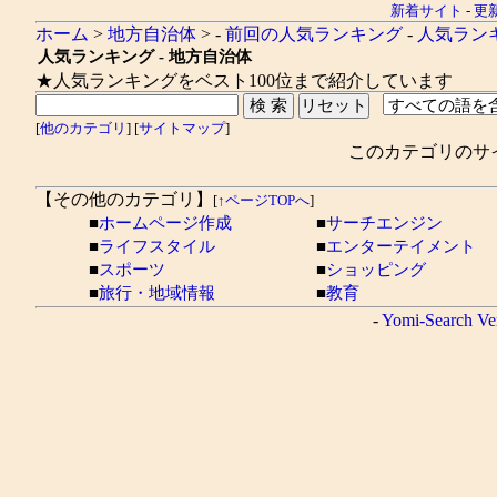
新着サイト
-
更
ホーム
>
地方自治体
> -
前回の人気ランキング
-
人気ランキ
人気ランキング - 地方自治体
★人気ランキングをベスト100位まで紹介しています
[
他のカテゴリ
] [
サイトマップ
]
このカテゴリのサ
【その他のカテゴリ】
[
↑ページTOPへ
]
■
ホームページ作成
■
サーチエンジン
■
ライフスタイル
■
エンターテイメント
■
スポーツ
■
ショッピング
■
旅行・地域情報
■
教育
-
Yomi-Search Ve