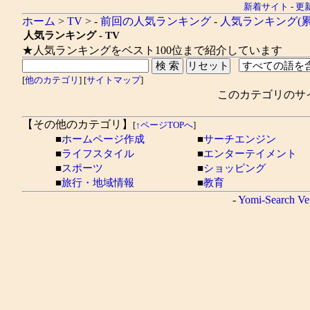
新着サイト
-
更
ホーム
>
TV
> -
前回の人気ランキング
-
人気ランキング(累
人気ランキング - TV
★人気ランキングをベスト100位まで紹介しています
[
他のカテゴリ
] [
サイトマップ
]
このカテゴリのサ
【その他のカテゴリ】
[
↑ページTOPへ
]
■
ホームページ作成
■
サーチエンジン
■
ライフスタイル
■
エンターテイメント
■
スポーツ
■
ショッピング
■
旅行・地域情報
■
教育
-
Yomi-Search Ve