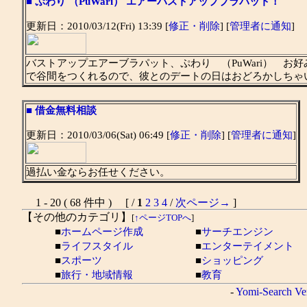
■
ぷわり （PuWari） エアーバストアップブラパット！
更新日：2010/03/12(Fri) 13:39 [
修正・削除
] [
管理者に通知
]
バストアップエアーブラパット、ぷわり （PuWari） 
で谷間をつくれるので、彼とのデートの日はおどろかしちゃ
■
借金無料相談
更新日：2010/03/06(Sat) 06:49 [
修正・削除
] [
管理者に通知
]
過払い金ならお任せください。
1 - 20 ( 68 件中 ) [ /
1
2
3
4
/
次ページ→
]
【その他のカテゴリ】
[
↑ページTOPへ
]
■
ホームページ作成
■
サーチエンジン
■
ライフスタイル
■
エンターテイメント
■
スポーツ
■
ショッピング
■
旅行・地域情報
■
教育
-
Yomi-Search Ve