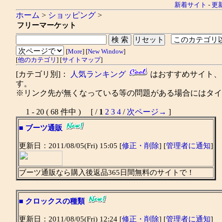
新着サイト
-
更
ホーム
>
ショッピング
>
フリーマーケット
[
More
] [
New Window
]
[
他のカテゴリ
] [
サイトマップ
]
[カテゴリ別]：
人気ランキング
はおすすめサイト
す。
※リンク先が無くなっている等の問題がある場合にはタイト
1 - 20 ( 68 件中 ) [ /
1
2
3
4
/
次ページ→
]
■
ブーツ通販
更新日：2011/08/05(Fri) 15:05 [
修正・削除
] [
管理者に通知
]
ブーツ通販なら購入後返品365日間無料のサイトで！
■
クロックスの種類
更新日：2011/08/05(Fri) 12:24 [
修正・削除
] [
管理者に通知
]