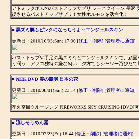
アトミックボムのバストアップサプリ レースクイーン 長沢
復させるバストアップサプリ！女性ホルモンを活性化！
■
黒ズミ肌もピンクになっちうよ～エンジェルスキン
更新日：2010/10/03(Sun) 17:00 [
修正・削除
] [
管理者に通知
]
バストトップや手足の黒ズミなどエンジェルスキンで、頑固
り潤う、アソコ独特の嫌な匂い⇒夕方でもシャワー浴びたて
■
NHK DVD 美の競演 日本の花
更新日：2010/08/01(Sun) 23:14 [
修正・削除
] [
管理者に通知
]
花火空撮クルージング FIREWORKS SKY CRUISING [DVD]
■
流しそうめん器
更新日：2010/07/23(Fri) 16:44 [
修正・削除
] [
管理者に通知
]