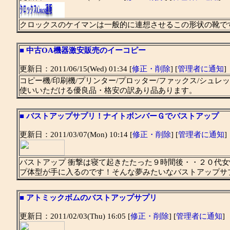
クロックスのケイマンは一般的に連想させるこの形状の靴で
■
中古OA機器激安販売のイーコピー
更新日：2011/06/15(Wed) 01:34 [
修正・削除
] [
管理者に通知
]
コピー機/印刷機/プリンター/プロッター/ファックス/シュ
使いいただける優良品・格安の訳あり品あります。
■
バストアップサプリ！ナイトボンバーＧでバストアップ
更新日：2011/03/07(Mon) 10:14 [
修正・削除
] [
管理者に通知
]
バストアップ 衝撃は寝て起きたたった９時間後・・２０代
プ体型が手に入るのです！そんな夢みたいなバストアップサ
■
アトミックボムのバストアップサプリ
更新日：2011/02/03(Thu) 16:05 [
修正・削除
] [
管理者に通知
]