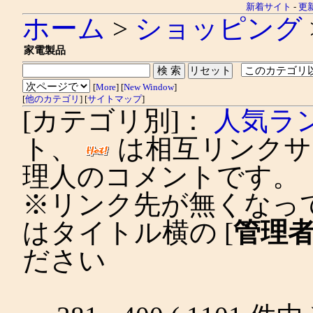
新着サイト
-
更
ホーム
>
ショッピング
家電製品
[
More
] [
New Window
]
[
他のカテゴリ
] [
サイトマップ
]
[カテゴリ別]：
人気ラ
ト、
は相互リンクサ
理人のコメントです。
※リンク先が無くなっ
はタイトル横の [
管理
ださい