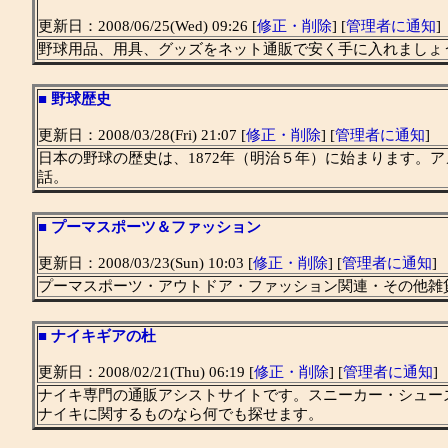
更新日：2008/06/25(Wed) 09:26 [
修正・削除
] [
管理者に通知
]
野球用品、用具、グッズをネット通販で安く手に入れましょ
■
野球歴史
更新日：2008/03/28(Fri) 21:07 [
修正・削除
] [
管理者に通知
]
日本の野球の歴史は、1872年（明治５年）に始まります。ア
話。
■
プーマスポーツ＆ファッション
更新日：2008/03/23(Sun) 10:03 [
修正・削除
] [
管理者に通知
]
プーマスポーツ・アウトドア・ファッション関連・その他雑
■
ナイキギアの杜
更新日：2008/02/21(Thu) 06:19 [
修正・削除
] [
管理者に通知
]
ナイキ専門の通販アシストサイトです。スニーカー・シュー
ナイキに関するものなら何でも探せます。