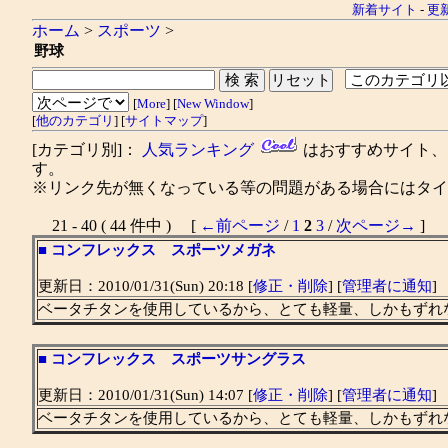
新着サイト
-
更
ホーム
>
スポーツ
>
野球
[
More
] [
New Window
]
[
他のカテゴリ
] [
サイトマップ
]
[カテゴリ別]：
人気ランキング
はおすすめサイト
す。
※リンク先が無くなっている等の問題がある場合にはタイト
21 - 40 ( 44 件中 ) [
←前ページ
/
1
2
3
/
次ページ→
]
■
コンフレックス スポーツメガネ
更新日：2010/01/31(Sun) 20:18 [
修正・削除
] [
管理者に通知
]
ベータチタンを使用しているから、とても軽量、しかもずれ
■
コンフレックス スポーツサングラス
更新日：2010/01/31(Sun) 14:07 [
修正・削除
] [
管理者に通知
]
ベータチタンを使用しているから、とても軽量、しかもずれ