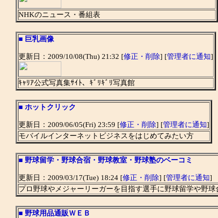
NHKのニュース・番組表
■
巨乳画像
更新日：2009/10/08(Thu) 21:32 [
修正・削除
] [
管理者に通知
]
ｷｬﾘｱ公式写真集ｻｲﾄ、ｷﾞﾘｷﾞﾘ写真館
■
ホットクリック
更新日：2009/06/05(Fri) 23:59 [
修正・削除
] [
管理者に通知
]
モバイルインターネットビジネスをはじめてみたい方
■
野球留学・野球合宿・野球教室・野球塾のベーコミ
更新日：2009/03/17(Tue) 18:24 [
修正・削除
] [
管理者に通知
]
プロ野球やメジャーリーガーを目指す選手に野球留学や野球
■
野球用品通販ＷＥＢ