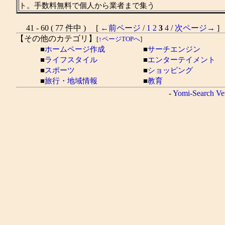
ト。手数料無料で個人から業者まで集う
41 - 60 ( 77 件中 ) [
←前ページ
/
1
2
3
4
/
次ページ→
]
【その他のカテゴリ】
[
↑ページTOPへ
]
■
ホームページ作成
■
サーチエンジン
■
ライフスタイル
■
エンターテイメント
■
スポーツ
■
ショッピング
■
旅行・地域情報
■
教育
-
Yomi-Search Ve