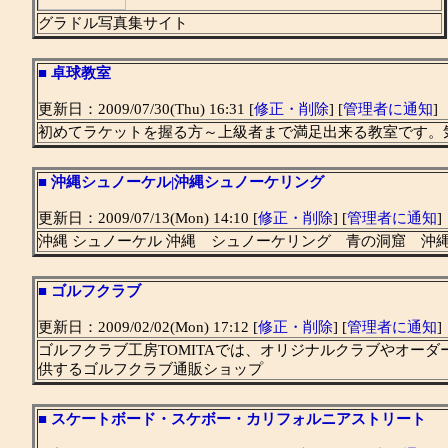
グラドル写真集サイト
■
卓球教室
更新日：2009/07/30(Thu) 16:31 [
修正・削除
] [
管理者に通知
]
初めてラケットを握る方～上級者まで満足出来る教室です。
■
沖縄シュノーケル|沖縄シュノーケリング
更新日：2009/07/13(Mon) 14:10 [
修正・削除
] [
管理者に通知
]
沖縄 シュノーケル 沖縄 シュノーケリング 青の洞窟 沖
■
ゴルフクラブ
更新日：2009/02/02(Mon) 17:12 [
修正・削除
] [
管理者に通知
]
ゴルフクラブ工房TOMITAでは、オリジナルクラブやオー
供するゴルフクラブ通販ショップ
■
スケートボード・スケボー・カリフォルニアストリート