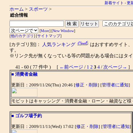
新着サイト
-
更
ホーム
>
スポーツ
>
総合情報
[
More
] [
New Window
]
[
他のカテゴリ
] [
サイトマップ
]
[カテゴリ別]：
人気ランキング
はおすすめサイト
す。
※リンク先が無くなっている等の問題がある場合にはタイト
41 - 60 ( 77 件中 ) [
←前ページ
/
1
2
3
4
/
次ページ→
]
■
消費者金融
更新日：2009/11/26(Thu) 20:46 [
修正・削除
] [
管理者に通知
]
モビットはキャッシング・消費者金融・ローン・融資など様
■
ゴルフ場予約
更新日：2009/11/11(Wed) 17:02 [
修正・削除
] [
管理者に通知
]