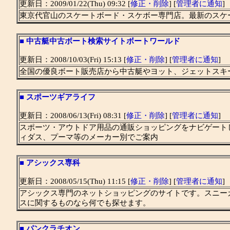
更新日：2009/01/22(Thu) 09:32 [
修正・削除
] [
管理者に通知
]
東京代官山のスケートボード・スケボー専門店。最新のスケ
■
中古艇中古ボート検索サイトボートワールド
更新日：2008/10/03(Fri) 15:13 [
修正・削除
] [
管理者に通知
]
全国の優良ボート販売店から中古艇やヨット、ジェットスキ
■
スポーツギアライフ
更新日：2008/06/13(Fri) 08:31 [
修正・削除
] [
管理者に通知
]
スポーツ・アウトドア用品の通販ショッピングをナビゲート
ィダス、プーマ等のメーカー別でご案内
■
アシックス専科
更新日：2008/05/15(Thu) 11:15 [
修正・削除
] [
管理者に通知
]
アシックス専門のネットショッピングのサイトです。スニー
スに関するものなら何でも探せます。
■
パンクラチオン