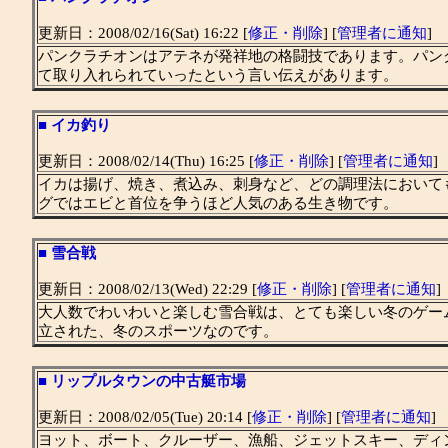
更新日：2008/02/16(Sat) 16:22 [
修正・削除
] [
管理者に通知
]
パンクラチオンはアテネが発祥地の格闘技であります。パンク
て取り入れられていったという言い伝えがあります。
■
イカ釣り
更新日：2008/02/14(Thu) 16:25 [
修正・削除
] [
管理者に通知
]
イカは揚げ、焼き、煮込み、刺身など、どの調理法において
グではエビと首位を争うほど人気のある生き物です。
■
雪合戦
更新日：2008/02/13(Wed) 22:29 [
修正・削除
] [
管理者に通知
]
大人数でわいわいと楽しむ雪合戦は、とても楽しい冬のゲー
立された、冬のスポーツなのです。
■
リップルタウンの中古艇市場
更新日：2008/02/05(Tue) 20:14 [
修正・削除
] [
管理者に通知
]
ヨット、ボート、クルーザー、漁船、ジェットスキー、ディ