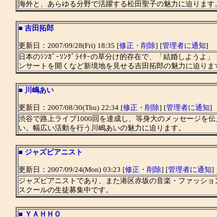
海外と、あらゆる分野で活躍する松田聖子の魅力に迫ります
■
吉田拓郎
更新日：2007/09/28(Fri) 18:35 [
修正・削除
] [
管理者に通知
]
日本のｼﾝｶﾞｰｿﾝｸﾞﾗｲﾀｰの草分け的存在で、「結婚しよ
ンサートを開くなど新境地を見せる吉田拓郎の魅力に迫りま
■
川嶋あい
更新日：2007/08/30(Thu) 22:34 [
修正・削除
] [
管理者に通知
]
渋谷で路上ライブ1000回を達成し、等身大のメッセージを
い。幅広い活動を行う川嶋あいの魅力に迫ります。
■
ジャズピアニスト
更新日：2007/09/24(Mon) 03:23 [
修正・削除
] [
管理者に通知
]
ジャズピアニストであり、また港区赤坂の音楽・ファッショ
スクールの生徒募集中です。
■
ＹＡＨＨＯ