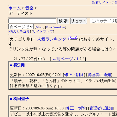
新着サイト
-
更
ホーム
>
音楽
>
アーティスト
[
More
] [
New Window
]
[
他のカテゴリ
] [
サイトマップ
]
[カテゴリ別]：
人気ランキング
はおすすめサイト
す。
※リンク先が無くなっている等の問題がある場合にはタイト
21 - 27 ( 27 件中 ) [
←前ページ
/
1
2
/ ]
■
長渕剛
更新日：2007/10/05(Fri) 07:01 [
修正・削除
] [
管理者に通知
]
「順子」「乾杯」「とんぼ」のヒット曲、ドラマや映画出演
ける長渕剛の魅力に迫ります。
■
松田聖子
更新日：2007/09/30(Sun) 18:53 [
修正・削除
] [
管理者に通知
]
デビュー以来40以上の音楽賞を受賞し、シングルチャート連