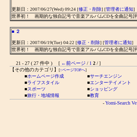
更新日：2007/06/27(Wed) 09:24 [
修正・削除
] [
管理者に通知
]
世界初！ 画期的な独自記号で音楽アルバムCDを全曲記号
■
２
更新日：2007/06/19(Tue) 04:22 [
修正・削除
] [
管理者に通知
]
世界初！ 画期的な独自記号で音楽アルバムCDを全曲記号
21 - 27 ( 27 件中 ) [
←前ページ
/
1
2
/ ]
【その他のカテゴリ】
[
↑ページTOPへ
]
■
ホームページ作成
■
サーチエンジン
■
ライフスタイル
■
エンターテイメント
■
スポーツ
■
ショッピング
■
旅行・地域情報
■
教育
-
Yomi-Search Ve