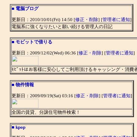
■
電脳ブログ
更新日：2010/10/01(Fri) 14:50 [
修正・削除
] [
管理者に通知
]
電脳系に強くなりたいと願い続ける管理人の日記
■
モビットで借りる
更新日：2009/12/02(Wed) 06:36 [
修正・削除
] [
管理者に通知
]
ﾓﾋﾞｯﾄはお客様に安心してご利用頂けるキャッシング・消費
■
物件情報
更新日：2009/09/19(Sat) 03:16 [
修正・削除
] [
管理者に通知
]
全国の賃貸、分譲住宅物件検索！
■
kpop