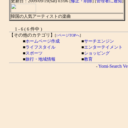
更新日：2009/09/19(Sat) 03:06 [
修正・削除
] [
管理者に通知
]
韓国の人気アーティストの楽曲
1 - 6 ( 6 件中 )
【その他のカテゴリ】
[
↑ページTOPへ
]
■
ホームページ作成
■
サーチエンジン
■
ライフスタイル
■
エンターテイメント
■
スポーツ
■
ショッピング
■
旅行・地域情報
■
教育
-
Yomi-Search Ve