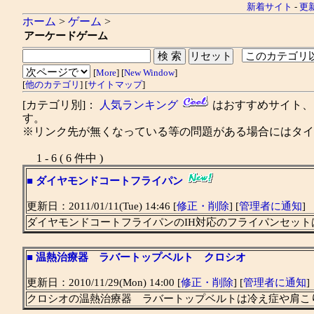
新着サイト
-
更
ホーム
>
ゲーム
>
アーケードゲーム
[
More
] [
New Window
]
[
他のカテゴリ
] [
サイトマップ
]
[カテゴリ別]：
人気ランキング
はおすすめサイト
す。
※リンク先が無くなっている等の問題がある場合にはタイト
1 - 6 ( 6 件中 )
■
ダイヤモンドコートフライパン
更新日：2011/01/11(Tue) 14:46 [
修正・削除
] [
管理者に通知
]
ダイヤモンドコートフライパンのIH対応のフライパンセッ
■
温熱治療器 ラバートップベルト クロシオ
更新日：2010/11/29(Mon) 14:00 [
修正・削除
] [
管理者に通知
]
クロシオの温熱治療器 ラバートップベルトは冷え症や肩こ