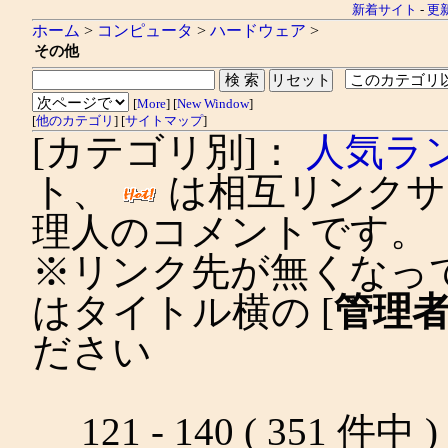
新着サイト
-
更
ホーム
>
コンピュータ
>
ハードウェア
>
その他
[
More
] [
New Window
]
[
他のカテゴリ
] [
サイトマップ
]
[カテゴリ別]：
人気ラ
ト、
は相互リンクサ
理人のコメントです。
※リンク先が無くなっ
はタイトル横の [
管理
ださい
121 - 140 ( 351 件中 