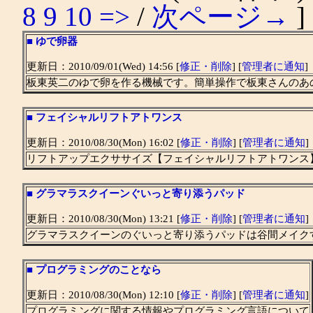
8
9
10
=>
/
次ページ→
]
■
ゆで卵器
更新日：2010/09/01(Wed) 14:56 [
修正・削除
] [
管理者に通知
]
板東英二のゆで卵を作る機械です。簡単操作で板東さんのあ
■
フェイシャルリフトアトワンス
更新日：2010/08/30(Mon) 16:02 [
修正・削除
] [
管理者に通知
]
リフトアップエクササイズ【フェイシャルリフトアトワンス
■
グラマラスクイーンぐいっと寄り添うパッド
更新日：2010/08/30(Mon) 13:21 [
修正・削除
] [
管理者に通知
]
グラマラスクイーンのぐいっと寄り添うパッドは谷間メイク
■
プログラミングのことなら
更新日：2010/08/30(Mon) 12:10 [
修正・削除
] [
管理者に通知
]
プログラミングに関する情報やプログラミング言語について