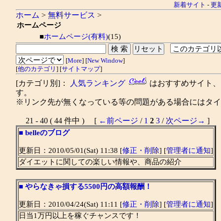
新着サイト
-
更
ホーム
>
無料サービス
>
ホームページ
■
ホームページ(有料)
(15)
[
More
] [
New Window
]
[
他のカテゴリ
] [
サイトマップ
]
[カテゴリ別]：
人気ランキング
はおすすめサイト
す。
※リンク先が無くなっている等の問題がある場合にはタイト
21 - 40 ( 44 件中 ) [
←前ページ
/
1
2
3
/
次ページ→
]
■
belleのブログ
更新日：2010/05/01(Sat) 11:38 [
修正・削除
] [
管理者に通知
]
ダイエットに関しての楽しい情報や、商品の紹介
■
やらなきゃ損する5500円の高額報酬！
更新日：2010/04/24(Sat) 11:11 [
修正・削除
] [
管理者に通知
]
日当1万円以上を稼ぐチャンスです！