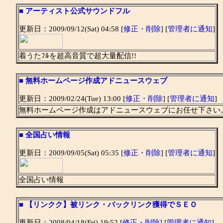
■
アーティスト公式サウンドフル
更新日：2009/09/12(Sat) 04:58 [
修正・削除
] [
管理者に通知
]
着うたﾌﾙを超高音質で超大量配信!!
■
無料ホームページ作成アドニュースウェブ
更新日：2009/02/24(Tue) 13:00 [
修正・削除
] [
管理者に通知
]
無料ホームページ作成はアドニュースウェブにお任せ下さい
■
全国占い情報
更新日：2009/09/05(Sat) 05:35 [
修正・削除
] [
管理者に通知
]
全国占い情報
■
【リンクク】被リンク・バックリンク獲得でＳＥＯ
更新日：2008/04/18(Fri) 19:52 [
修正・削除
] [
管理者に通知
]