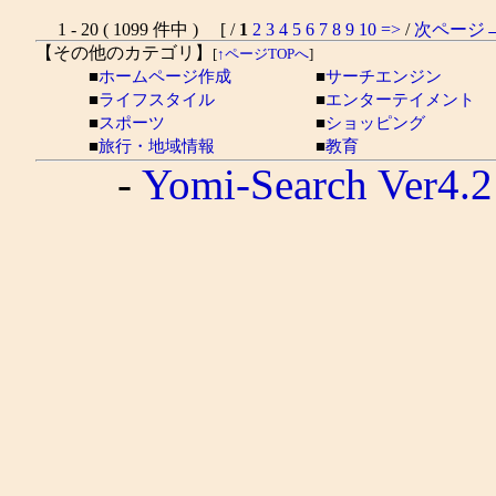
1 - 20 ( 1099 件中 ) [ /
1
2
3
4
5
6
7
8
9
10
=>
/
次ページ
【その他のカテゴリ】
[
↑ページTOPへ
]
■
ホームページ作成
■
サーチエンジン
■
ライフスタイル
■
エンターテイメント
■
スポーツ
■
ショッピング
■
旅行・地域情報
■
教育
-
Yomi-Search Ver4.2