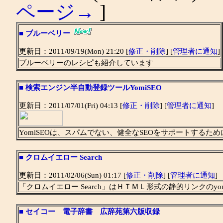
ページ→
]
■
ブルーベリー
更新日：2011/09/19(Mon) 21:20 [
修正・削除
] [
管理者に通知
]
ブルーベリーのレシピも紹介しています
■
検索エンジン半自動登録ツールYomiSEO
更新日：2011/07/01(Fri) 04:13 [
修正・削除
] [
管理者に通知
]
YomiSEOは、スパムでない、健全なSEOをサポートするため
■
クロムイエロー Search
更新日：2011/02/06(Sun) 01:17 [
修正・削除
] [
管理者に通知
]
「クロムイエロー Search」はＨＴＭＬ形式の静的リンクのyomi
■
セイコー 電子辞書 広辞苑第六版収録