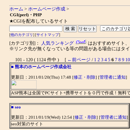
ホーム
>
ホームページ作成
>
CGI(perl)・PHP
★CGIを配布しているサイト
[
他のカテゴリ
] [
サイトマップ
]
[カテゴリ別]：
人気ランキング
はおすすめサイト
※リンク先が無くなっている等の問題がある場合にはタイト
101 - 120 ( 1124 件中 ) [
←前ページ
/
1
2
3
4
5
6
7
8
9
10
■
熊本のホームページ作成会社
更新日：2011/01/20(Thu) 17:48 [
修正・削除
] [
管理者に通知
]
ASP熊本は全国でPCサイト+携帯サイトを０円で作成！無料
■
seo
更新日：2011/01/19(Wed) 12:54 [
修正・削除
] [
管理者に通知
]
seo対策のサイト