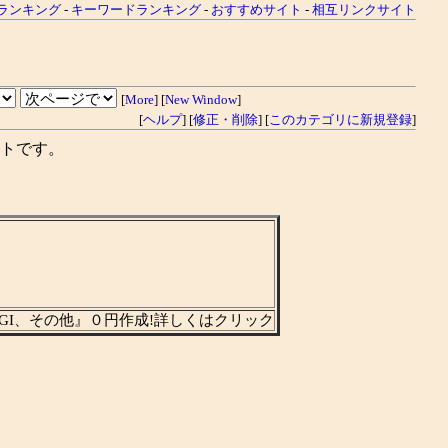
ランキング
-
キーワードランキング
-
おすすめサイト
-
相互リンクサイト
[
More
] [
New Window
]
[
ヘルプ
] [
修正・削除
] [
このカテゴリに新規登録
]
トです。
GI、その他』０円作成!詳しくはクリック