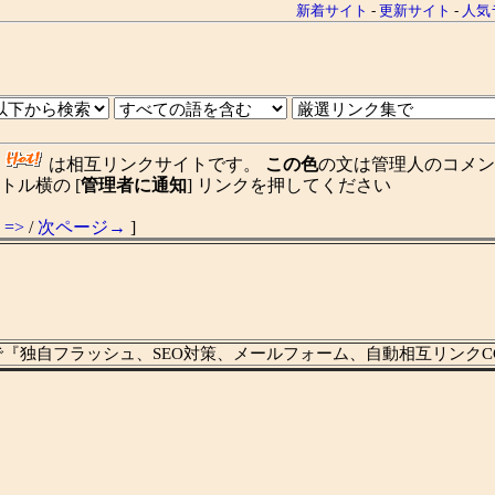
新着サイト
-
更新サイト
-
人気
、
は相互リンクサイトです。
この色
の文は管理人のコメン
ル横の [
管理者に通知
] リンクを押してください
=>
/
次ページ→
]
で『独自フラッシュ、SEO対策、メールフォーム、自動相互リンクC